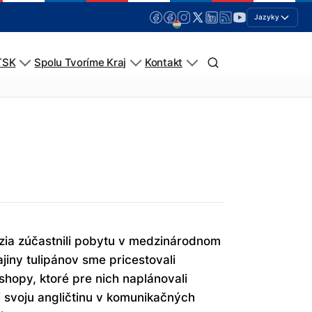
Jazyky
TSK
Spolu Tvoríme Kraj
Kontakt
zia zúčastnili pobytu v medzinárodnom
iny tulipánov sme pricestovali
hopy, ktoré pre nich naplánovali
i svoju angličtinu v komunikačných