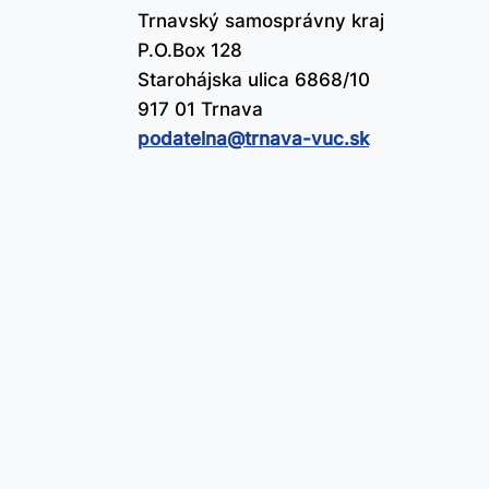
Trnavský samosprávny kraj
P.O.Box 128
Starohájska ulica 6868/10
917 01 Trnava
podatelna@​trnava-vuc.sk