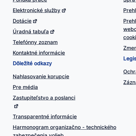
Elektronické služby
Prehl
Dotácie
Preh
webo
Úradná tabuľa
cook
Telefónny zoznam
Zmen
Kontaktné informácie
Legis
Dôležité odkazy
Ochr
Nahlasovanie korupcie
Zázn
Pre média
Zastupiteľstvo a poslanci
Transparentné informácie
Harmonogram organizačno - technického
zabezpečenia volieb