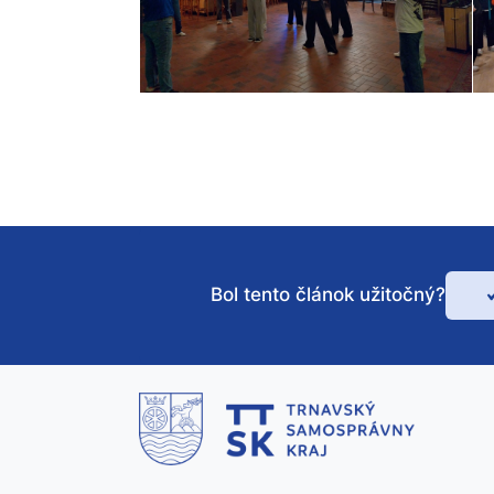
Bol tento článok užitočný?
Bo
te
čl
už