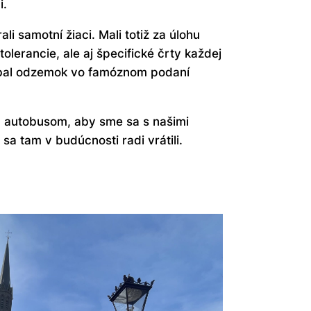
i.
 samotní žiaci. Mali totiž za úlohu
olerancie, ale aj špecifické črty každej
hýbal odzemok vo famóznom podaní
u autobusom, aby sme sa s našimi
sa tam v budúcnosti radi vrátili.