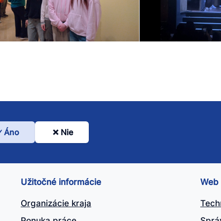
Áno
Nie
l
nto
ánok
Užitočné informácie
Web
itočný?
Organizácie kraja
Tech
Ponuka práce
Sprá