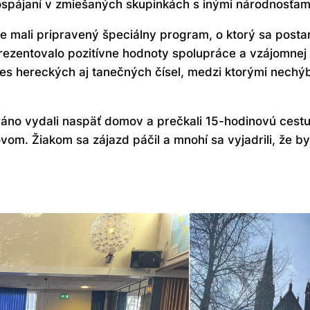
pospájaní v zmiešaných skupinkách s inými národnosťam
ali pripravený špeciálny program, o ktorý sa postarali
eprezentovalo pozitívne hodnoty spolupráce a vzájomnej t
zmes hereckých aj tanečných čísel, medzi ktorými nec
áno vydali naspäť domov a prečkali 15-hodinovú cest
om. Žiakom sa zájazd páčil a mnohí sa vyjadrili, že by 