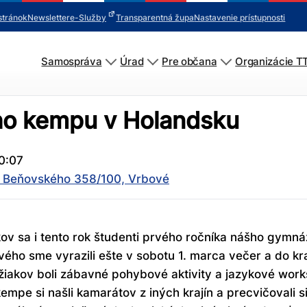
stránok
Newsletter
e-Služby
Transparentná župa
Nastavenie prístupnosti
Samospráva
Úrad
Pre občana
Organizácie T
ho kempu v Holandsku
0:07
, Beňovského 358/100, Vrbové
v sa i tento rok študenti prvého ročníka nášho gymná
o sme vyrazili ešte v sobotu 1. marca večer a do kraj
iakov boli zábavné pohybové aktivity a jazykové works
empe si našli kamarátov z iných krajín a precvičovali s