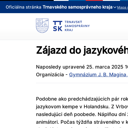
Oficiálna stránka
Trnavského samosprávneho kraja
Mapa 
Zájazd do jazykové
Naposledy upravené 25. marca 2025 1
Organizácia -
Gymnázium J. B. Magina
Podobne ako predchádzajúcich pár roko
jazykovom kempe v Holandsku. Z Vrbovéh
nasledujúci deň poobede. Náplňou dní ž
animátori. Počas týždňa stráveného v k