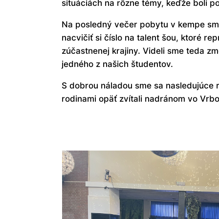
situáciách na rôzne témy, keďže boli 
Na posledný večer pobytu v kempe sme m
nacvičiť si číslo na talent šou, ktoré r
zúčastnenej krajiny. Videli sme teda 
jedného z našich študentov.
S dobrou náladou sme sa nasledujúce r
rodinami opäť zvítali nadránom vo Vrbov