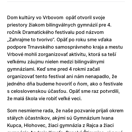
Dom kultúry vo Vrbovom opäť otvoril svoje
priestory žiakom bilingválnych gymnázií pre 4.
ročník Dramatického festivalu pod názvom
„Zahrajme to tvorivo“. Opäť po roku sme vďaka
podpore Trnavského samosprávneho kraja a mestu
Vrbové mohli zorganizovať aktivitu, ktorá sa teší
veľkému záujmu nielen medzi bilingválnymi
gymnáziami. Keď sme pred 4 rokmi začali
organizovať tento festival ani nám nenapadlo, že
jedného dňa budeme hovoriť o ňom, ako o festivale
s celoslovenskou účasťou. Opäť sme raz potvrdili,
že malá škola vie robiť veľké veci.
Som nesmierne rada, že naše pozvanie prijali okrem
stálych účastníkov, akými sú Gymnázium Ivana
Kupca, Hlohovec, žiaci gymnázia z Rajca a žiaci