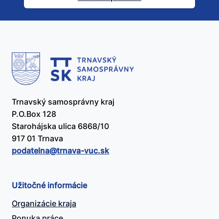
užitočný?
Trnavský samosprávny kraj
P.O.Box 128
Starohájska ulica 6868/10
917 01 Trnava
podatelna@​trnava-vuc.sk
Užitočné informácie
Organizácie kraja
Ponuka práce