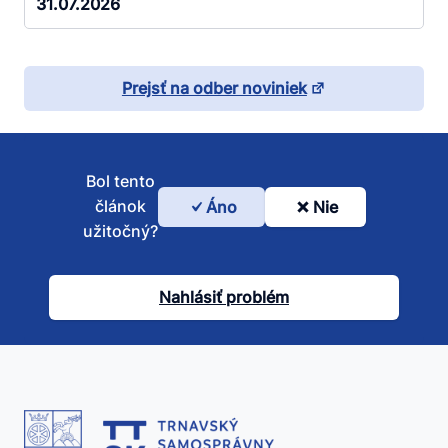
31.07.2026
Prejsť na odber noviniek
Bol tento
článok
Áno
Nie
Bol
užitočný?
tento
článok
Nahlásiť problém
užitočný?