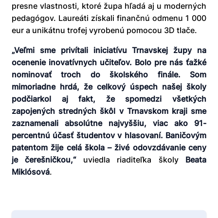
presne vlastnosti, ktoré župa hľadá aj u moderných
pedagógov. Laureáti získali finančnú odmenu 1 000
eur a unikátnu trofej vyrobenú pomocou 3D tlače.
„Veľmi sme privítali iniciatívu Trnavskej župy na
ocenenie inovatívnych učiteľov. Bolo pre nás ťažké
nominovať troch do školského finále. Som
mimoriadne hrdá, že celkový úspech našej školy
podčiarkol aj fakt, že spomedzi všetkých
zapojených stredných škôl v Trnavskom kraji sme
zaznamenali absolútne najvyššiu, viac ako 91-
percentnú účasť študentov v hlasovaní. Baničovým
patentom žije celá škola – živé odovzdávanie ceny
je čerešničkou,“
uviedla riaditeľka školy
Beata
Miklósová
.