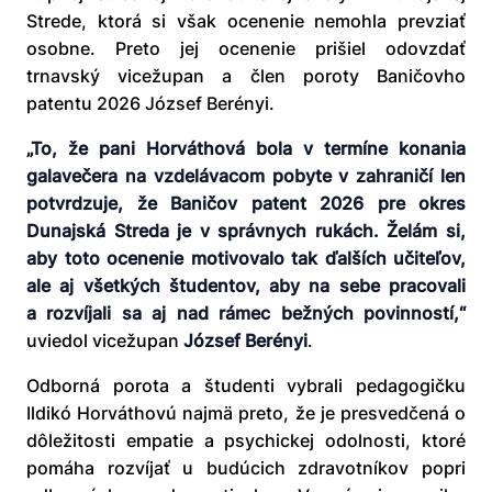
Strede, ktorá si však ocenenie nemohla prevziať
osobne. Preto jej ocenenie prišiel odovzdať
trnavský vicežupan a člen poroty Baničovho
patentu 2026 József Berényi.
„To, že pani Horváthová bola v termíne konania
galavečera na vzdelávacom pobyte v zahraničí len
potvrdzuje, že Baničov patent 2026 pre okres
Dunajská Streda je v správnych rukách. Želám si,
aby toto ocenenie motivovalo tak ďalších učiteľov,
ale aj všetkých študentov, aby na sebe pracovali
a rozvíjali sa aj nad rámec bežných povinností,“
uviedol vicežupan
József Berényi
.
Odborná porota a študenti vybrali pedagogičku
Ildikó Horváthovú najmä preto, že je presvedčená o
dôležitosti empatie a psychickej odolnosti, ktoré
pomáha rozvíjať u budúcich zdravotníkov popri