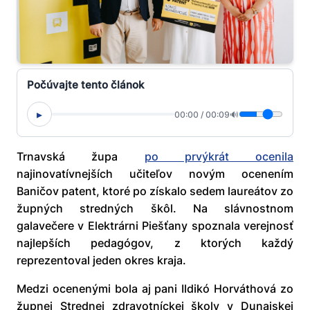
Počúvajte tento článok
▸
00:00
/
00:09
🔊
Trnavská župa
po prvýkrát ocenila
najinovatívnejších učiteľov novým ocenením
Baničov patent, ktoré po získalo sedem laureátov zo
župných stredných škôl. Na slávnostnom
galavečere v Elektrárni Piešťany spoznala verejnosť
najlepších pedagógov, z ktorých každý
reprezentoval jeden okres kraja.
Medzi ocenenými bola aj pani Ildikó Horváthová zo
župnej Strednej zdravotníckej školy v Dunajskej