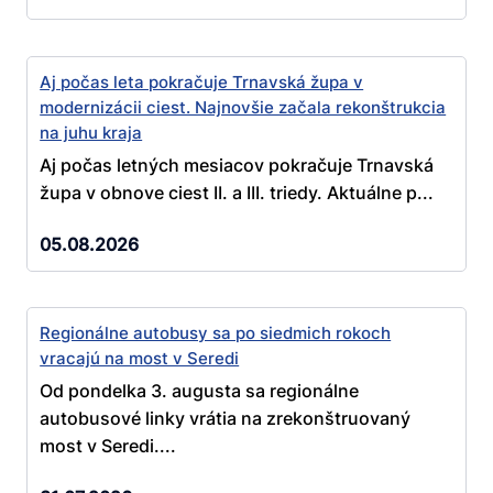
Aj počas leta pokračuje Trnavská župa v
modernizácii ciest. Najnovšie začala rekonštrukcia
na juhu kraja
Aj počas letných mesiacov pokračuje Trnavská
župa v obnove ciest II. a III. triedy. Aktuálne p...
05.08.2026
Regionálne autobusy sa po siedmich rokoch
vracajú na most v Seredi
Od pondelka 3. augusta sa regionálne
autobusové linky vrátia na zrekonštruovaný
most v Seredi....