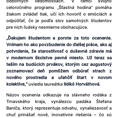
odborných vedomostiach. V rámci svojho
celoročného programu „Šťastná hodina“ pomáha
žiakom zvládať tlak, učí ich hovoriť o emóciách a
odpúšťať, čo je podľa slov samotných študentov
pre nich ľudsky nesmierne obohacujúce.
„Ďakujem študentom a porote za toto ocenenie.
Vnímam ho ako povzbudenie do ďalšej práce, ako aj
potvrdenie, že starostlivosť o duševné zdravie má
v modernom školstve pevné miesto. Už teraz sa
teším na budúcich prvákov, ktorým cez augustový
zoznamovací deň pomôžem odbúrať strach z
nového prostredia a uľahčiť štart v novom
kolektíve,“
uviedla laureátka
Ildikó Horváthová
.
Názov ocenenia odkazuje na slávneho rodáka z
Trnavského kraja, vynálezcu padáka Štefana
Baniča, ktorý reprezentuje odvahu, vynaliezavosť a
chuť prinášať nové, inovatívne riešenia – čo sú