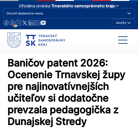
Oficiálna stránka
Trnavského samosprávneho kraja
Otvoriť dodatočne menu
Jazyky
Baničov patent 2026:
Ocenenie Trnavskej župy
pre najinovatívnejších
učiteľov si dodatočne
prevzala pedagogička z
Dunajskej Stredy