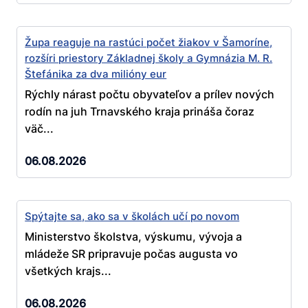
Župa reaguje na rastúci počet žiakov v Šamoríne,
rozšíri priestory Základnej školy a Gymnázia M. R.
Štefánika za dva milióny eur
Rýchly nárast počtu obyvateľov a prílev nových
rodín na juh Trnavského kraja prináša čoraz
väč...
06.08.2026
Spýtajte sa, ako sa v školách učí po novom
Ministerstvo školstva, výskumu, vývoja a
mládeže SR pripravuje počas augusta vo
všetkých krajs...
06.08.2026