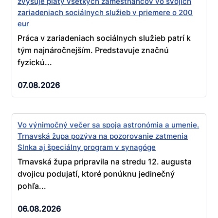
zvyšuje platy všetkých zamestnancov vo svojich
zariadeniach sociálnych služieb v priemere o 200
eur
Práca v zariadeniach sociálnych služieb patrí k
tým najnáročnejším. Predstavuje značnú
fyzickú...
07.08.2026
Vo výnimočný večer sa spoja astronómia a umenie.
Trnavská župa pozýva na pozorovanie zatmenia
Slnka aj špeciálny program v synagóge
Trnavská župa pripravila na stredu 12. augusta
dvojicu podujatí, ktoré ponúknu jedinečný
pohľa...
06.08.2026