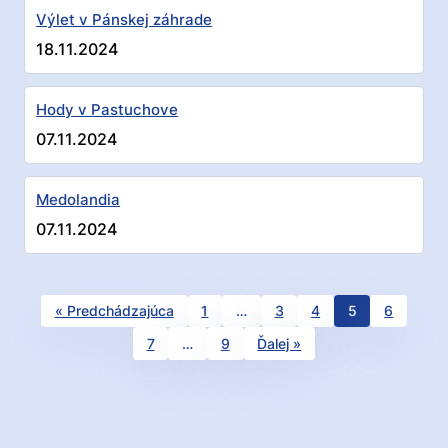
Výlet v Pánskej záhrade
18.11.2024
Hody v Pastuchove
07.11.2024
Medolandia
07.11.2024
Results
« Predchádzajúca
1
…
3
4
5
6
navigation
7
…
9
Ďalej »