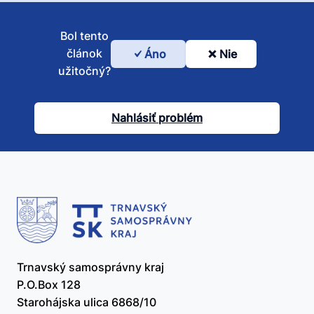
Bol tento
článok
Áno
Nie
Bol
užitočný?
tento
článok
Nahlásiť problém
užitočný?
Trnavský samosprávny kraj
P.O.Box 128
Starohájska ulica 6868/10