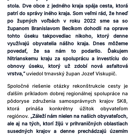
stola. Dve obce z jedného kraja spája cesta, ktorá
patrí do správy iného kraja. Som veľmi rád, že hneď
po župných voľbách v roku 2022 sme sa so
županom Branislavom Becíkom dohodli na oprave
tohto úseku takpovediac nikoho, ktorý denne
využívajú obyvatelia nášho kraja. Dnes môžeme
povedať, že sa nám to podarilo. Ďakujem
Nitrianskemu kraju za spoluprácu a investíciu do
obnovy úseku, ktorý už zdobí nová asfaltová
vrstva,“
uviedol trnavský župan Jozef Viskupič.
Spoločné riešenie otázky rekonštrukcie cesty je
ďalším príkladom dobrej regionálnej spolupráce na
pôdoryse združenia samosprávnych krajov SK8,
ktorá prináša konkrétny úžitok obyvateľom
regiónov.
„Záleží nám nielen na našich obyvateľoch,
ale aj na tých, ktorí žijú v prihraničných oblastiach
susedných krajov a denne prechádzajú územím