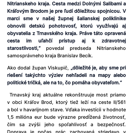
Nitrianskeho kraja. Cesta medzi Dolnými Salibami a
Kráľovým Brodom je pre ľudí dôležitou spojnicou. V
marci sme v našej župnej šalianskej poliklinike
obnovili detskú pohotovosť, ktorú využívajú aj
obyvatelia z Trnavského kraja. Práve táto opravená
cesta im uľahčí prístup aj k zdravotnej
starostlivosti,“
povedal predseda Nitrianskeho
samosprávneho kraja Branislav Becík.
Ako dodal župan Viskupič,
„dôležité je, aby sme pri
riešení takýchto výziev nehľadeli na mapy alebo
politické tričká, ale na to, čo pomáha obyvateľom.“
Trnavský kraj aktuálne rekonštruuje most priamo
v obci Kráľov Brod, ktorý tiež leží na ceste II/561
a bol v havarijnom stave. Vďaka investícii v hodnote
1,5 milióna eur bude výrazne predĺžená životnosť,
čím sa zvýši jeho spoľahlivosť a bezpečnosť.
Doprava je počas prác zachovaná striedavo v