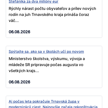
Štefánika za dva milióny eur
Rýchly nárast počtu obyvateľov a prílev nových
rodín na juh Trnavského kraja prináša čoraz
väč...
06.08.2026
Spýtajte sa, ako sa v školách učí po novom
Ministerstvo školstva, výskumu, vývoja a
mládeže SR pripravuje počas augusta vo
všetkých krajs...
06.08.2026
Aj počas leta pokračuje Trnavská župa v
modernizácii ciest. Najnovšie začala rekonštrukcia