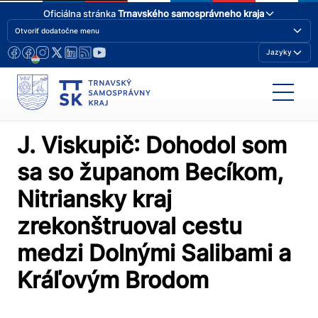
Oficiálna stránka
Trnavského samosprávneho kraja
Otvoriť dodatočne menu
Jazyky
J. Viskupič: Dohodol som
sa so županom Becíkom,
Nitriansky kraj
zrekonštruoval cestu
medzi Dolnými Salibami a
Kráľovým Brodom