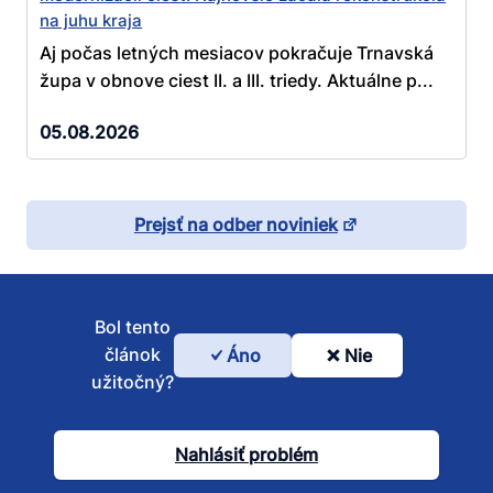
na juhu kraja
Aj počas letných mesiacov pokračuje Trnavská
župa v obnove ciest II. a III. triedy. Aktuálne p...
05.08.2026
Prejsť na odber noviniek
Bol tento
článok
Áno
Nie
Bol
užitočný?
tento
článok
Nahlásiť problém
užitočný?