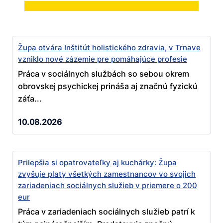
Župa otvára Inštitút holistického zdravia, v Trnave
vzniklo nové zázemie pre pomáhajúce profesie
Práca v sociálnych službách so sebou okrem
obrovskej psychickej prináša aj značnú fyzickú
záťa...
10.08.2026
Prilepšia si opatrovateľky aj kuchárky: Župa
zvyšuje platy všetkých zamestnancov vo svojich
zariadeniach sociálnych služieb v priemere o 200
eur
Práca v zariadeniach sociálnych služieb patrí k