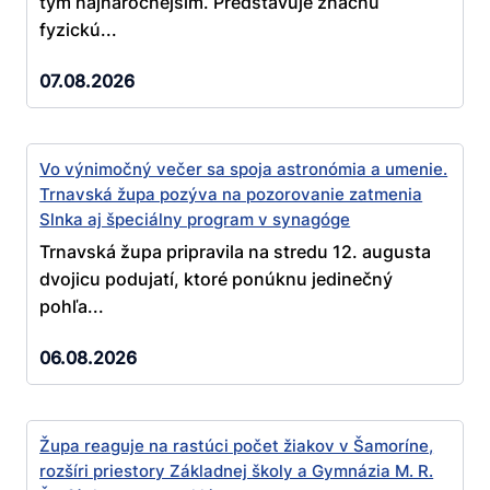
tým najnáročnejším. Predstavuje značnú
fyzickú...
07.08.2026
Vo výnimočný večer sa spoja astronómia a umenie.
Trnavská župa pozýva na pozorovanie zatmenia
Slnka aj špeciálny program v synagóge
Trnavská župa pripravila na stredu 12. augusta
dvojicu podujatí, ktoré ponúknu jedinečný
pohľa...
06.08.2026
Župa reaguje na rastúci počet žiakov v Šamoríne,
rozšíri priestory Základnej školy a Gymnázia M. R.