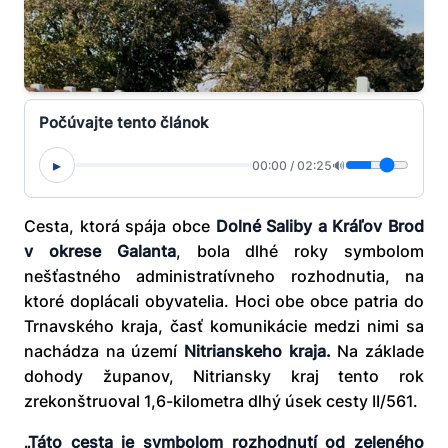
Počúvajte tento článok
▸
00:00
/
02:25
🔊
Cesta, ktorá spája obce
Dolné Saliby a Kráľov Brod
v okrese Galanta
, bola dlhé roky symbolom
nešťastného administratívneho rozhodnutia, na
ktoré doplácali obyvatelia. Hoci obe obce patria do
Trnavského kraja, časť komunikácie medzi nimi sa
nachádza na území
Nitrianskeho kraja
.
Na základe
dohody županov, Nitriansky kraj tento rok
zrekonštruoval 1,6-kilometra dlhý úsek cesty II/561.
„Táto cesta je symbolom rozhodnutí od zeleného