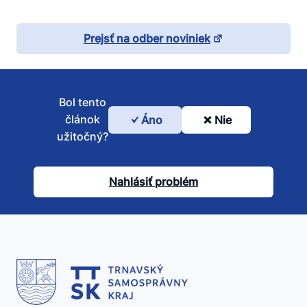
Prejsť na odber noviniek
Bol tento
článok
Áno
Nie
Bol
užitočný?
tento
článok
Nahlásiť problém
užitočný?