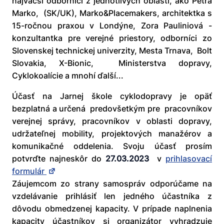
najväčší odborníci z jednotlivých oblastí, ako Petra
Marko, (SK/UK), Marko&Placemakers, architektka s
15-ročnou praxou v Londýne, Zora Pauliniová -
konzultantka pre verejné priestory, odborníci zo
Slovenskej technickej univerzity, Mesta Trnava, Bolt
Slovakia, X-Bionic, Ministerstva dopravy,
Cyklokoalície a mnohí ďalší...
Účasť na Jarnej škole cyklodopravy je opäť
bezplatná a určená predovšetkým pre pracovníkov
verejnej správy, pracovníkov v oblasti dopravy,
udržateľnej mobility, projektových manažérov a
komunikačné oddelenia. Svoju účasť prosím
potvrďte najneskôr do
27.03.2023
v
prihlasovací
formulár
Záujemcom zo strany samospráv odporúčame na
vzdelávanie prihlásiť len jedného účastníka z
dôvodu obmedzenej kapacity. V prípade naplnenia
kapacity účastníkov si organizátor vyhradzuje