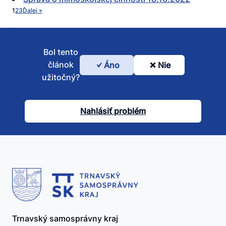
1
2
3
Ďalej »
Bol tento
článok
Áno
Nie
Bol
užitočný?
tento
článok
Nahlásiť problém
užitočný?
Trnavský samosprávny kraj