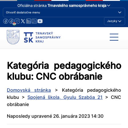
Oficiálna stránka
Trnavského samosprávneho kraja
Otvoriť dodatočne menu
Jazyky
Kategória pedagogického
klubu:
CNC obrábanie
Domovská stránka
>
Kategória pedagogického
klubu
>
Spojená škola, Gyulu Szabóa 21
>
CNC
obrábanie
Naposledy upravené 26. januára 2023 14:30