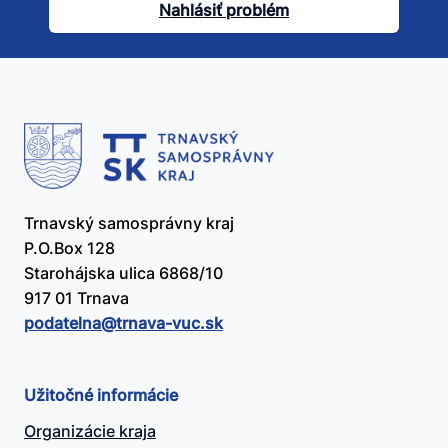
článok
Nahlásiť problém
užitočný?
Trnavský samosprávny kraj
P.O.Box 128
Starohájska ulica 6868/10
917 01 Trnava
podatelna@​trnava-vuc.sk
Užitočné informácie
Organizácie kraja