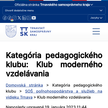
Oficiálna stránka
Trnavského samosprávneho kraja
Otvoriť dodatočne menu
Jazyky
Kategória pedagogického
klubu:
Klub moderného
vzdelávania
Domovská stránka
>
Kategória pedagogického
klubu
>
SOŠ poľnohospodárstva a služieb na
vidieku Trnava
>
Klub moderného vzdelávania
Naposledy upravené 19. januára 2023 11:44