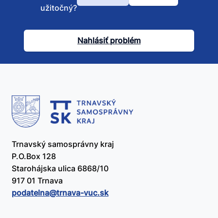
Bol
užitočný?
tento
článok
Nahlásiť problém
užitočný?
Trnavský samosprávny kraj
P.O.Box 128
Starohájska ulica 6868/10
917 01 Trnava
podatelna@​trnava-vuc.sk