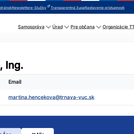
stránok
Newsletter
e-Služby
Transparentná župa
Nastavenie prístupnosti
Samospráva
Úrad
Pre občana
Organizácie T
 Ing.
Email
martina.hencekova@trnava-vuc.sk