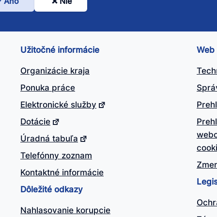
Áno
Nie
l
nto
ánok
Užitočné informácie
Web
itočný?
Organizácie kraja
Tech
Ponuka práce
Sprá
Elektronické služby
Prehl
Dotácie
Preh
webo
Úradná tabuľa
cook
Telefónny zoznam
Zmen
Kontaktné informácie
Legis
Dôležité odkazy
Ochr
Nahlasovanie korupcie