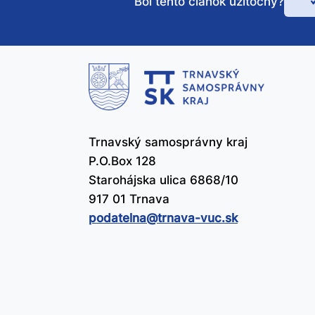
Bol tento článok užitočný?
Bo
te
čl
už
Trnavský samosprávny kraj
P.O.Box 128
Starohájska ulica 6868/10
917 01 Trnava
podatelna@​trnava-vuc.sk