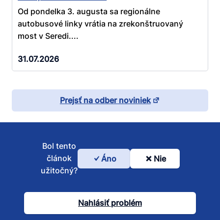
Od pondelka 3. augusta sa regionálne
autobusové linky vrátia na zrekonštruovaný
most v Seredi....
31.07.2026
Prejsť na odber noviniek
Bol tento
článok
Áno
Nie
Bol
užitočný?
tento
článok
Nahlásiť problém
užitočný?