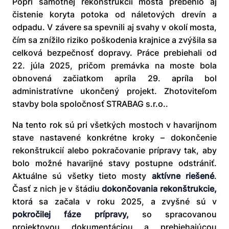
Popri samotnej rekonštrukcii mosta prebehlo aj
čistenie koryta potoka od náletových drevín a
odpadu. V závere sa spevnili aj svahy v okolí mosta,
čím sa znížilo riziko poškodenia krajnice a zvýšila sa
celková bezpečnosť dopravy. Práce prebiehali od
22. júla 2025, pričom premávka na moste bola
obnovená začiatkom apríla 29. apríla bol
administratívne ukončený projekt. Zhotoviteľom
stavby bola spoločnosť STRABAG s.r.o..
Na tento rok sú pri všetkých mostoch v havarijnom
stave nastavené konkrétne kroky – dokončenie
rekonštrukcií alebo pokračovanie prípravy tak, aby
bolo možné havarijné stavy postupne odstrániť.
Aktuálne sú všetky tieto mosty
aktívne riešené
.
Časť z nich je v štádiu
dokončovania rekonštrukcie
,
ktorá sa začala v roku 2025, a zvyšné sú v
pokročilej fáze prípravy
,
so spracovanou
projektovou dokumentáciou a prebiehajúcou