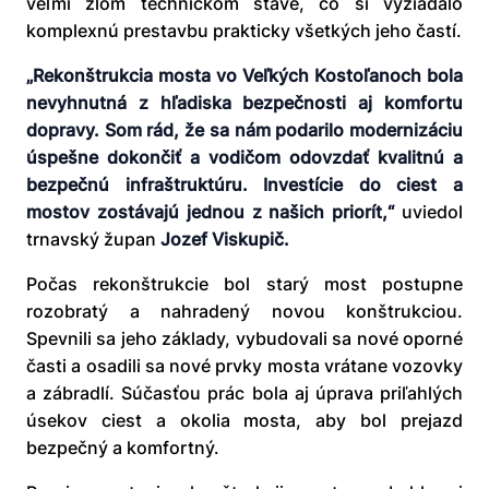
veľmi zlom technickom stave, čo si vyžiadalo
komplexnú prestavbu prakticky všetkých jeho častí.
„Rekonštrukcia mosta vo Veľkých Kostoľanoch bola
nevyhnutná z hľadiska bezpečnosti aj komfortu
dopravy. Som rád, že sa nám podarilo modernizáciu
úspešne dokončiť a vodičom odovzdať kvalitnú a
bezpečnú infraštruktúru. Investície do ciest a
mostov zostávajú jednou z našich priorít,“
uviedol
trnavský župan
Jozef Viskupič.
Počas rekonštrukcie bol starý most postupne
rozobratý a nahradený novou konštrukciou.
Spevnili sa jeho základy, vybudovali sa nové oporné
časti a osadili sa nové prvky mosta vrátane vozovky
a zábradlí. Súčasťou prác bola aj úprava priľahlých
úsekov ciest a okolia mosta, aby bol prejazd
bezpečný a komfortný.