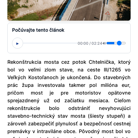
Počúvajte tento článok
▸
00:00
/
02:24
🔊
Rekonštrukcia mosta cez potok Chtelnička, ktorý
bol vo veľmi zlom stave, na ceste III/1265 vo
Veľkých Kostoľanoch je ukončená. Do stavebných
prác župa investovala takmer pol milióna eur,
pričom most je pre motoristov opätovne
sprejazdnený už od začiatku mesiaca. Cieľom
rekonštrukcie bolo odstrániť nevyhovujúci
stavebno-technický stav mosta (šiesty stupeň) a
zároveň zabezpečiť plynulosť a bezpečnosť cestnej
premávky v intraviláne obce. Pôvodný most bol vo