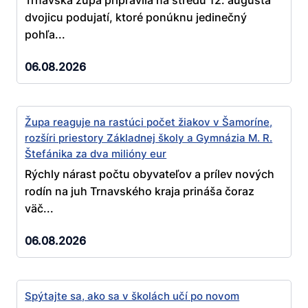
dvojicu podujatí, ktoré ponúknu jedinečný
pohľa...
06.08.2026
Župa reaguje na rastúci počet žiakov v Šamoríne,
rozšíri priestory Základnej školy a Gymnázia M. R.
Štefánika za dva milióny eur
Rýchly nárast počtu obyvateľov a prílev nových
rodín na juh Trnavského kraja prináša čoraz
väč...
06.08.2026
Spýtajte sa, ako sa v školách učí po novom