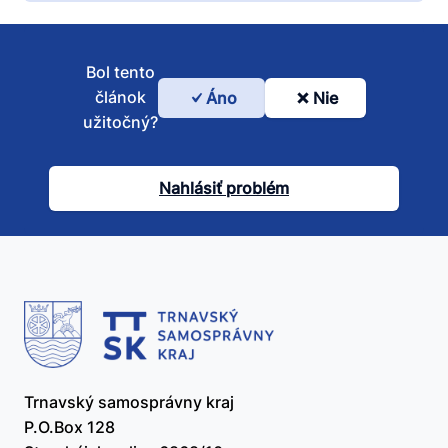
Bol tento
článok
Áno
Nie
Bol
užitočný?
tento
článok
Nahlásiť problém
užitočný?
Trnavský samosprávny kraj
P.O.Box 128