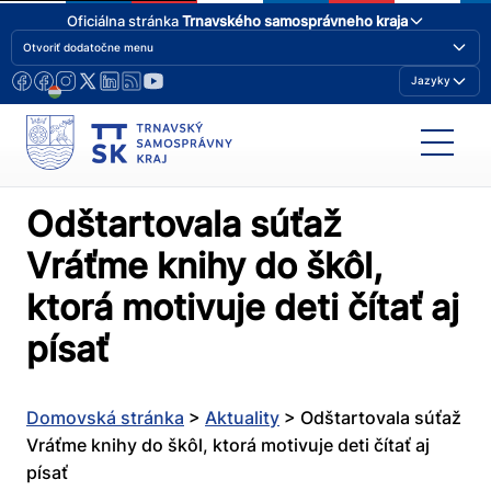
Oficiálna stránka
Trnavského samosprávneho kraja
Otvoriť dodatočne menu
Jazyky
Odštartovala súťaž
Vráťme knihy do škôl,
ktorá motivuje deti čítať aj
písať
Domovská stránka
>
Aktuality
>
Odštartovala súťaž
Vráťme knihy do škôl, ktorá motivuje deti čítať aj
písať