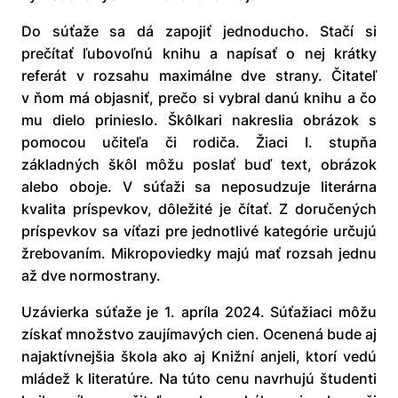
Do súťaže sa dá zapojiť jednoducho. Stačí si
prečítať ľubovoľnú knihu a napísať o nej krátky
referát v rozsahu maximálne dve strany. Čitateľ
v ňom má objasniť, prečo si vybral danú knihu a čo
mu dielo prinieslo. Škôlkari nakreslia obrázok s
pomocou učiteľa či rodiča. Žiaci I. stupňa
základných škôl môžu poslať buď text, obrázok
alebo oboje. V súťaži sa neposudzuje literárna
kvalita príspevkov, dôležité je čítať. Z doručených
príspevkov sa víťazi pre jednotlivé kategórie určujú
žrebovaním. Mikropoviedky majú mať rozsah jednu
až dve normostrany.
Uzávierka súťaže je 1. apríla 2024. Súťažiaci môžu
získať množstvo zaujímavých cien. Ocenená bude aj
najaktívnejšia škola ako aj Knižní anjeli, ktorí vedú
mládež k literatúre. Na túto cenu navrhujú študenti