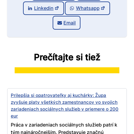
Linkedin
Whatsapp
Email
Prečítajte si tiež
Prilepšia si opatrovateľky aj kuchárky: Župa
zvyšuje platy všetkých zamestnancov vo svojich
zariadeniach sociálnych služieb v priemere o 200
eur
Práca v zariadeniach sociálnych služieb patrí k
tým najnáročnejším. Predstavuje značnú