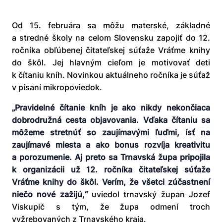
Od 15. februára sa môžu materské, základné
a stredné školy na celom Slovensku zapojiť do 12.
ročníka obľúbenej čitateľskej súťaže Vráťme knihy
do škôl. Jej hlavným cieľom je motivovať deti
k čítaniu kníh. Novinkou aktuálneho ročníka je súťaž
v písaní mikropoviedok.
„Pravidelné čítanie kníh je ako nikdy nekončiaca
dobrodružná cesta objavovania. Vďaka čítaniu sa
môžeme stretnúť so zaujímavými ľuďmi, ísť na
zaujímavé miesta a ako bonus rozvíja kreativitu
a porozumenie. Aj preto sa Trnavská župa pripojila
k organizácii už 12. ročníka čitateľskej súťaže
Vráťme knihy do škôl. Verím, že všetci zúčastnení
niečo nové zažijú,“
uviedol trnavský župan Jozef
Viskupič s tým, že župa odmení troch
vyžrebovaných z Trnavského kraja.