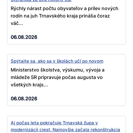
Rýchly nárast počtu obyvateľov a prílev nových
rodín na juh Trnavského kraja prináša čoraz
väč...
06.08.2026
Spýtajte sa, ako sa v školách učí po novom
Ministerstvo školstva, výskumu, vývoja a
mládeže SR pripravuje počas augusta vo
všetkých krajs...
06.08.2026
Aj počas leta pokračuje Trnavská župa v
modernizácii ciest. Najnovšie začala rekonštrukcia