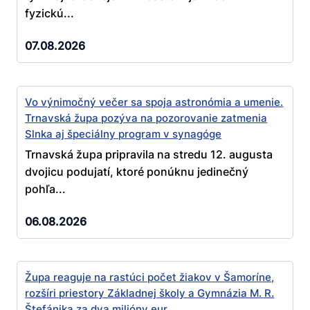
fyzickú...
07.08.2026
Vo výnimočný večer sa spoja astronómia a umenie.
Trnavská župa pozýva na pozorovanie zatmenia
Slnka aj špeciálny program v synagóge
Trnavská župa pripravila na stredu 12. augusta
dvojicu podujatí, ktoré ponúknu jedinečný
pohľa...
06.08.2026
Župa reaguje na rastúci počet žiakov v Šamoríne,
rozšíri priestory Základnej školy a Gymnázia M. R.
Štefánika za dva milióny eur