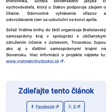
knihovníka, učiteľa slovenského jazyka či
vychovávateľa, ktorý u žiakov podporuje záujem o
čítanie. Slávnostné vyhlásenie víťazov a
odovzdávanie cien sa uskutoční na konci apríla.
Súťaž Vráťme knihy do škôl organizuje Bratislavský
samosprávny kraj v spolupráci s občianskym
združením Učenie s úsmevom, Trnavskou župou
ako aj s ďalšími samosprávnymi krajmi na
Slovensku. Viac informácii o projekte nájdete tu:
www.vratmeknihydoskol.sk
.
Zdieľajte tento článok
Facebook
X