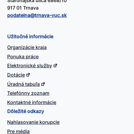
Starohájska ulica 6868/10
917 01 Trnava
podatelna@​trnava-vuc.sk
Užitočné informácie
Organizácie kraja
Ponuka práce
Elektronické služby
Dotácie
Úradná tabuľa
Telefónny zoznam
Kontaktné informácie
Dôležité odkazy
Nahlasovanie korupcie
Pre média