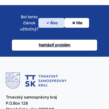
Bol tento
článok
Áno
Nie
Bol
užitočný?
tento
článok
Nahlásiť problém
užitočný?
Trnavský samosprávny kraj
P.O.Box 128