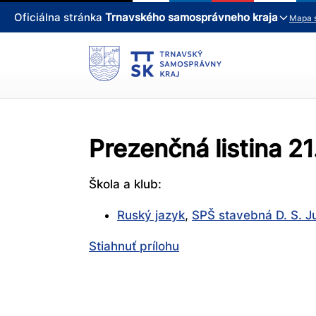
Oficiálna stránka
Trnavského samosprávneho kraja
Mapa 
Prezenčná listina 2
Škola a klub:
Ruský jazyk
,
SPŠ stavebná D. S. J
Stiahnuť prílohu