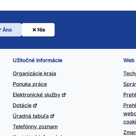
Áno
Nie
l
nto
ánok
Užitočné informácie
Web
itočný?
Organizácie kraja
Tech
Ponuka práce
Sprá
Elektronické služby
Prehl
Dotácie
Preh
webo
Úradná tabuľa
cook
Telefónny zoznam
Zmen