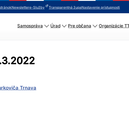
stránok
Newsletter
e-Služby
Transparentná župa
Nastavenie prístupnosti
Samospráva
Úrad
Pre občana
Organizácie T
1.3.2022
urkoviča Trnava