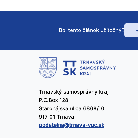
Bol tento článok užitočný?
Bo
te
čl
už
Trnavský samosprávny kraj
P.O.Box 128
Starohájska ulica 6868/10
917 01 Trnava
podatelna@​trnava-vuc.sk