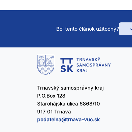
Bol tento článok užitočný?
Bo
te
čl
už
Trnavský samosprávny kraj
P.O.Box 128
Starohájska ulica 6868/10
917 01 Trnava
podatelna@​trnava-vuc.sk