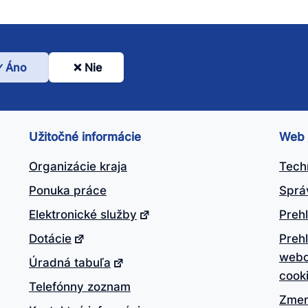
Áno
Nie
l
nto
ánok
Užitočné informácie
Web
itočný?
Organizácie kraja
Tech
Ponuka práce
Sprá
Elektronické služby
Prehl
Dotácie
Preh
webo
Úradná tabuľa
cook
Telefónny zoznam
Zmen