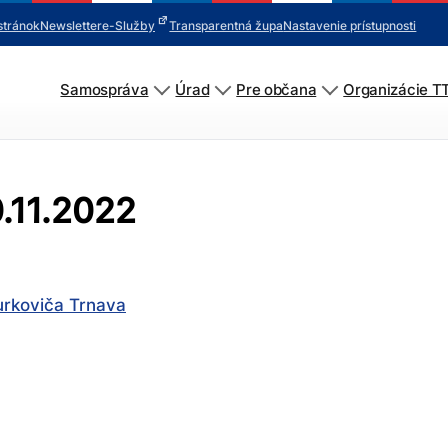
stránok
Newsletter
e-Služby
Transparentná župa
Nastavenie prístupnosti
Samospráva
Úrad
Pre občana
Organizácie T
0.11.2022
urkoviča Trnava