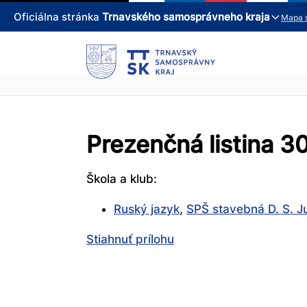
Oficiálna stránka
Trnavského samosprávneho kraja
Mapa 
Prezenčná listina 3
Škola a klub:
Ruský jazyk
,
SPŠ stavebná D. S. J
Stiahnuť prílohu