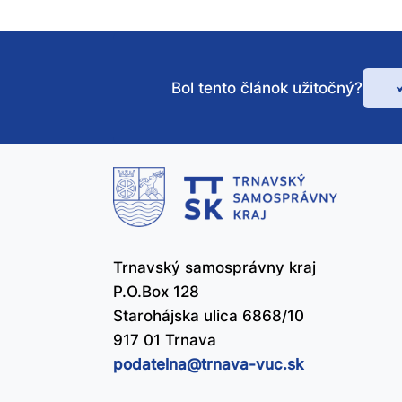
Bol tento článok užitočný?
Bo
te
čl
už
Trnavský samosprávny kraj
P.O.Box 128
Starohájska ulica 6868/10
917 01 Trnava
podatelna@​trnava-vuc.sk