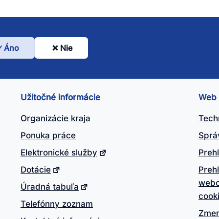
Áno
Nie
l
nto
ánok
Užitočné informácie
Web
itočný?
Organizácie kraja
Tech
Ponuka práce
Sprá
Elektronické služby
Prehl
Dotácie
Preh
webo
Úradná tabuľa
cook
Telefónny zoznam
Zmen