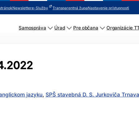
stránok
Newsletter
e-Služby
Transparentná župa
Nastavenie prístupnosti
Samospráva
Úrad
Pre občana
Organizácie T
.4.2022
 anglickom jazyku
,
SPŠ stavebná D. S. Jurkoviča Trnav