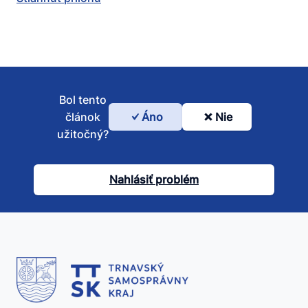
Bol tento
článok
Áno
Nie
Bol
užitočný?
tento
článok
Nahlásiť problém
užitočný?