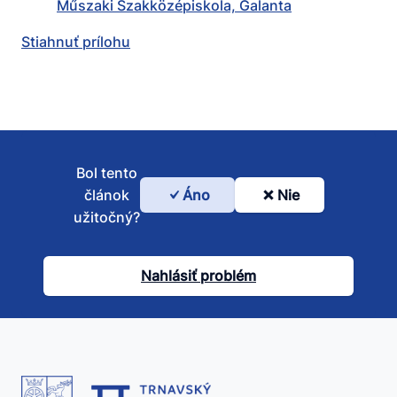
Műszaki Szakközépiskola, Galanta
Stiahnuť prílohu
Bol tento
článok
Áno
Nie
Bol
užitočný?
tento
článok
Nahlásiť problém
užitočný?