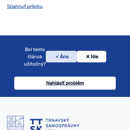
Stiahnuť prílohu
Bol tento
článok
Áno
Nie
Bol
užitočný?
tento
článok
Nahlásiť problém
užitočný?