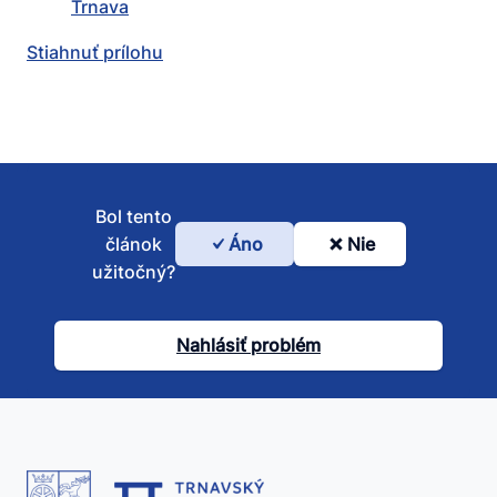
Trnava
Stiahnuť prílohu
Bol tento
článok
Áno
Nie
Bol
užitočný?
tento
článok
Nahlásiť problém
užitočný?