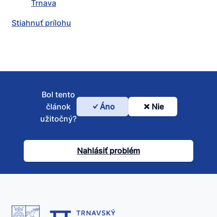
Trnava
Stiahnuť prílohu
Bol tento
článok
Áno
Nie
Bol
užitočný?
tento
článok
Nahlásiť problém
užitočný?