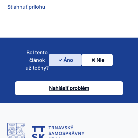
Stiahnuť prílohu
Bol tento
článok
Áno
Nie
Bol
užitočný?
tento
článok
Nahlásiť problém
užitočný?