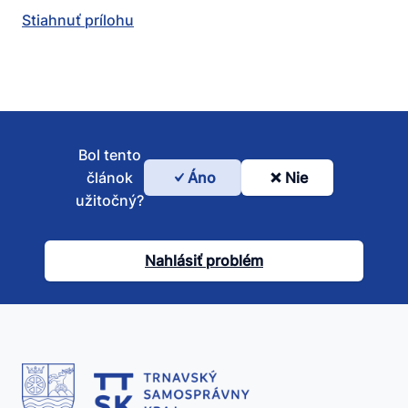
Stiahnuť prílohu
Bol tento
článok
Áno
Nie
Bol
užitočný?
tento
článok
Nahlásiť problém
užitočný?