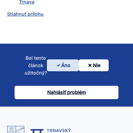
Trnava
Stiahnuť prílohu
Bol tento
článok
Áno
Nie
Bol
užitočný?
tento
článok
Nahlásiť problém
užitočný?