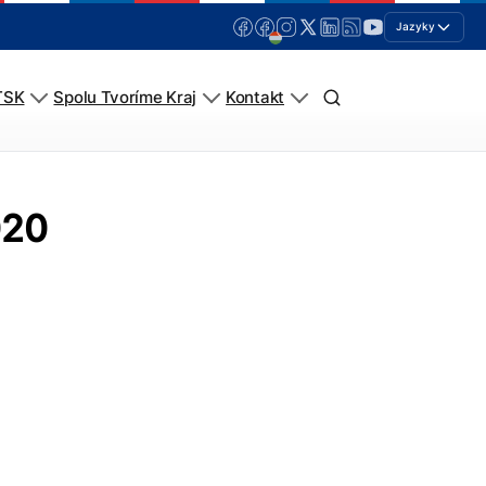
Jazyky
TSK
Spolu Tvoríme Kraj
Kontakt
020