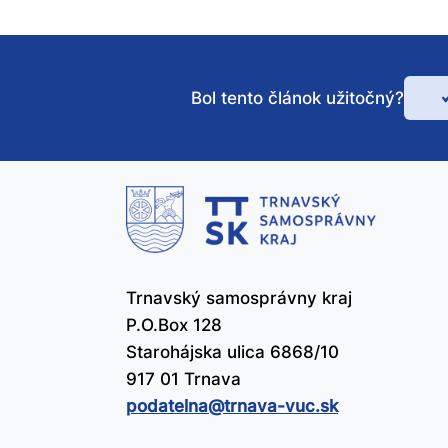
Bol tento článok užitočný?
Bo
te
čl
už
Trnavský samosprávny kraj
P.O.Box 128
Starohájska ulica 6868/10
917 01 Trnava
podatelna@​trnava-vuc.sk