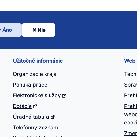
Áno
Nie
l
nto
ánok
Užitočné informácie
Web
itočný?
Organizácie kraja
Tech
Ponuka práce
Sprá
Elektronické služby
Prehl
Dotácie
Preh
webo
Úradná tabuľa
cook
Telefónny zoznam
Zmen