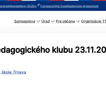
stránok
Newsletter
e-Služby
Transparentná župa
Nastavenie prístupnosti
Samospráva
Úrad
Pre občana
Organizácie T
pedagogického klubu 23.11.2
 škola Trnava