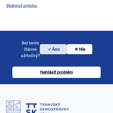
Stiahnuť prílohu
Bol tento
článok
Áno
Nie
Bol
užitočný?
tento
článok
Nahlásiť problém
užitočný?