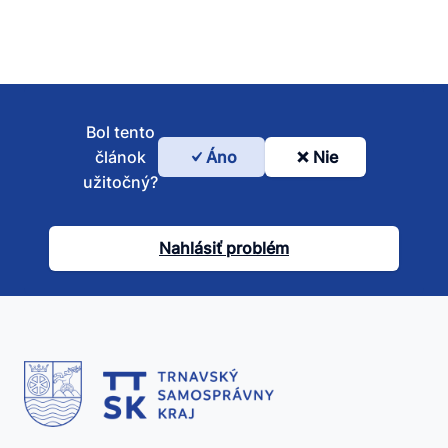
Bol tento
článok
Áno
Nie
Bol
užitočný?
tento
článok
Nahlásiť problém
užitočný?