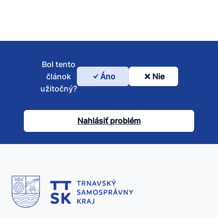
Bol tento
článok
Áno
Nie
Bol
užitočný?
tento
článok
Nahlásiť problém
užitočný?