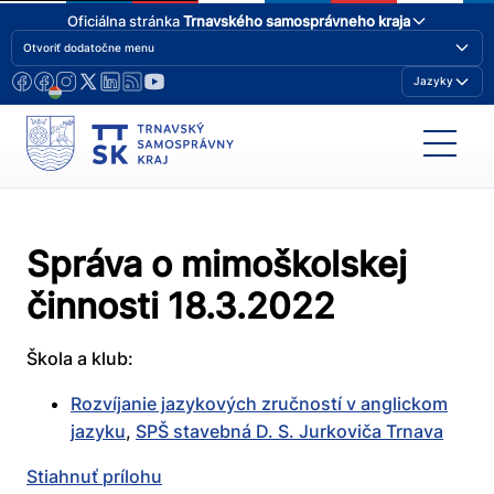
Oficiálna stránka
Trnavského samosprávneho kraja
Otvoriť dodatočne menu
Jazyky
Správa o mimoškolskej
činnosti 18.3.2022
Škola a klub:
Rozvíjanie jazykových zručností v anglickom
jazyku
,
SPŠ stavebná D. S. Jurkoviča Trnava
Stiahnuť prílohu