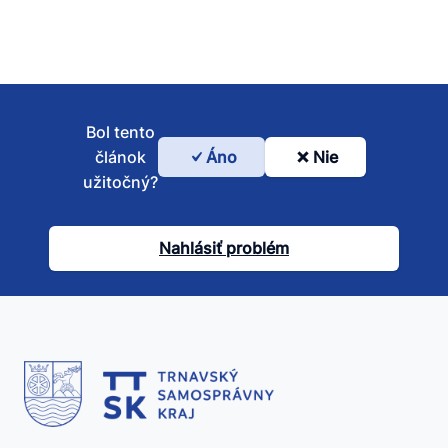
Bol tento
článok
Áno
Nie
Bol
užitočný?
tento
článok
Nahlásiť problém
užitočný?