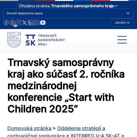
Oficiálna stránka
Trnavského samosprávneho kraja
Otvoriť dodatočne menu
Jazyky
Trnavský samosprávny
kraj ako súčasť 2. ročníka
medzinárodnej
konferencie „Start with
Children 2025“
Domovská stránka
>
Oddelenie stratégií a
cezhraničnej spolupráce
>
INTERREG V-A SK-AT
>