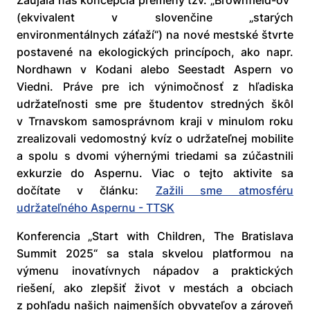
Zaujala nás koncepcia premeny tzv. „Brownfield-ov“
(ekvivalent v slovenčine „starých
environmentálnych záťaží“) na nové mestské štvrte
postavené na ekologických princípoch, ako napr.
Nordhawn v Kodani alebo Seestadt Aspern vo
Viedni. Práve pre ich výnimočnosť z hľadiska
udržateľnosti sme pre študentov stredných škôl
v Trnavskom samosprávnom kraji v minulom roku
zrealizovali vedomostný kvíz o udržateľnej mobilite
a spolu s dvomi výhernými triedami sa zúčastnili
exkurzie do Aspernu. Viac o tejto aktivite sa
dočítate v článku:
Zažili sme atmosféru
udržateľného Aspernu - TTSK
Konferencia „Start with Children, The Bratislava
Summit 2025“ sa stala skvelou platformou na
výmenu inovatívnych nápadov a praktických
riešení, ako zlepšiť život v mestách a obciach
z pohľadu našich najmenších obyvateľov a zároveň