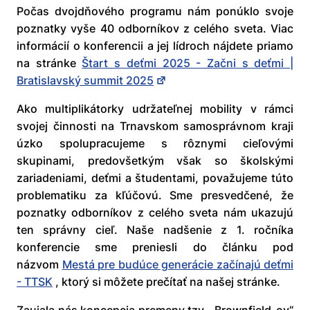
Počas dvojdňového programu nám ponúklo svoje
poznatky vyše 40 odborníkov z celého sveta. Viac
informácií o konferencii a jej lídroch nájdete priamo
na stránke
Štart s deťmi 2025 - Začni s deťmi |
Bratislavský summit 2025
Ako multiplikátorky udržateľnej mobility v rámci
svojej činnosti na Trnavskom samosprávnom kraji
úzko spolupracujeme s rôznymi cieľovými
skupinami, predovšetkým však so školskými
zariadeniami, deťmi a študentami, považujeme túto
problematiku za kľúčovú. Sme presvedčené, že
poznatky odborníkov z celého sveta nám ukazujú
ten správny cieľ. Naše nadšenie z 1. ročníka
konferencie sme preniesli do článku pod
názvom
Mestá pre budúce generácie začínajú deťmi
- TTSK
, ktorý si môžete prečítať na našej stránke.