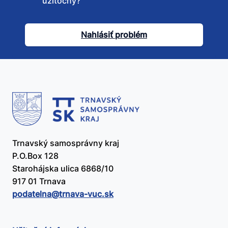
užitočný?
tento
článok
Nahlásiť problém
užitočný?
Trnavský samosprávny kraj
P.O.Box 128
Starohájska ulica 6868/10
917 01 Trnava
podatelna@​trnava-vuc.sk