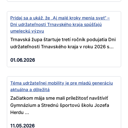
Pridaj sa a ukáž, že „Aj malé kroky menia svet“ –
Dni udržateľnosti Trnavského kraja spúšťajú
umeleckú výzvu
Trnavská župa štartuje tretí ročník podujatia Dni
udržateľnosti Trnavského kraja v roku 2026 s...
01.06.2026
Téma udržateľnej mobility je pre mladú generáciu
aktuálna a dôležitá
Začiatkom mája sme mali príležitosť navštíviť
Gymnázium a Strednú športovú školu Jozefa
Herdu ...
11.05.2026