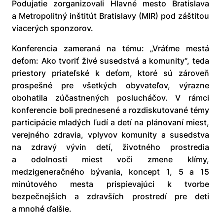
Podujatie zorganizovali Hlavné mesto Bratislava
a Metropolitný inštitút Bratislavy (MIR) pod záštitou
viacerých sponzorov.
Konferencia zameraná na tému: „Vráťme mestá
deťom: Ako tvoriť živé susedstvá a komunity“, teda
priestory priateľské k deťom, ktoré sú zároveň
prospešné pre všetkých obyvateľov, výrazne
obohatila zúčastnených poslucháčov. V rámci
konferencie boli prednesené a rozdiskutované témy
participácie mladých ľudí a detí na plánovaní miest,
verejného zdravia, vplyvov komunity a susedstva
na zdravý vývin detí, životného prostredia
a odolnosti miest voči zmene klímy,
medzigeneračného bývania, koncept 1, 5 a 15
minútového mesta prispievajúci k tvorbe
bezpečnejších a zdravších prostredí pre deti
a mnohé ďalšie.