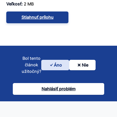
Veľkosť:
2 MB
Stiahnuť prílohu
Bol tento
článok
Áno
Nie
Bol
užitočný?
tento
článok
Nahlásiť problém
užitočný?