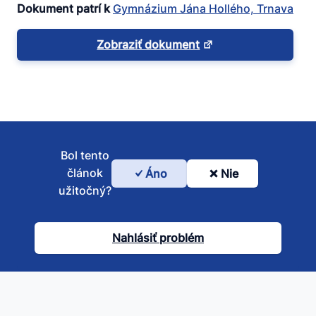
Dokument patrí k
Gymnázium Jána Hollého, Trnava
Zobraziť dokument
Bol tento
článok
Áno
Nie
Bol
užitočný?
tento
článok
Nahlásiť problém
užitočný?