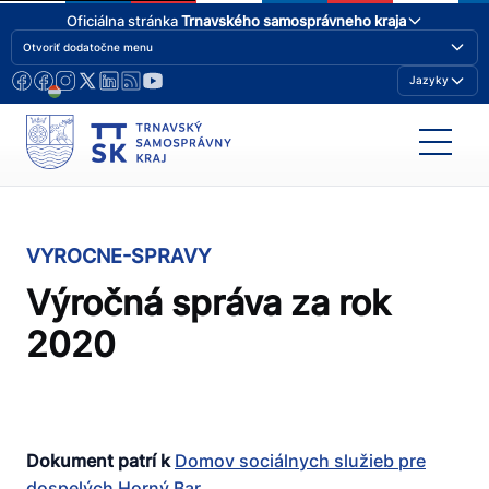
Oficiálna stránka
Trnavského samosprávneho kraja
Otvoriť dodatočne menu
Jazyky
VYROCNE-SPRAVY
Výročná správa za rok
2020
Dokument patrí k
Domov sociálnych služieb pre
dospelých Horný Bar