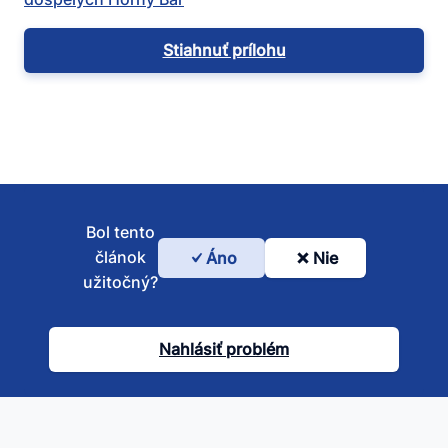
Stiahnuť prílohu
Bol tento
článok
Áno
Nie
Bol
užitočný?
tento
článok
Nahlásiť problém
užitočný?