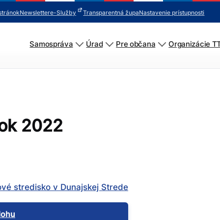
stránok
Newsletter
e-Služby
Transparentná župa
Nastavenie prístupnosti
Samospráva
Úrad
Pre občana
Organizácie T
rok 2022
vé stredisko v Dunajskej Strede
ílohu