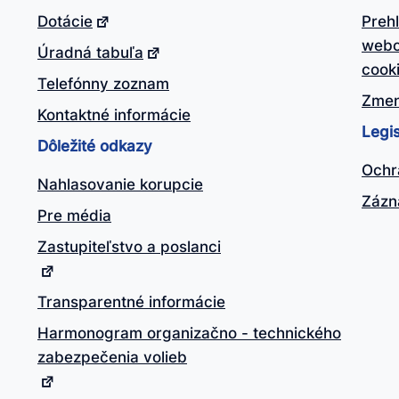
Dotácie
Preh
webo
Úradná tabuľa
cook
Telefónny zoznam
Zmen
Kontaktné informácie
Legis
Dôležité odkazy
Ochr
Nahlasovanie korupcie
Zázn
Pre média
Zastupiteľstvo a poslanci
Transparentné informácie
Harmonogram organizačno - technického
zabezpečenia volieb