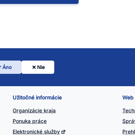
Áno
Nie
l
nto
ánok
Užitočné informácie
Web
itočný?
Organizácie kraja
Tech
Ponuka práce
Sprá
Elektronické služby
Prehl