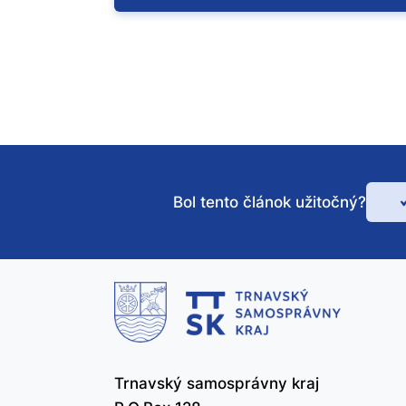
Bol tento článok užitočný?
Bo
te
čl
už
Trnavský samosprávny kraj