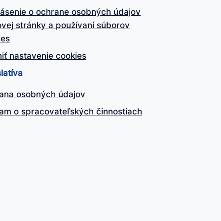
lásenie o ochrane osobných údajov
vej stránky a používaní súborov
ies
iť nastavenie cookies
latíva
ana osobných údajov
am o spracovateľských činnostiach