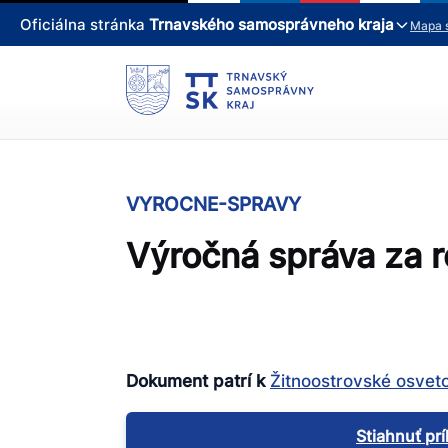
Oficiálna stránka
Trnavského samosprávneho kraja
Mapa 
VYROCNE-SPRAVY
Výročná správa za 
Dokument patrí k
Žitnoostrovské osveto
Stiahnuť pr