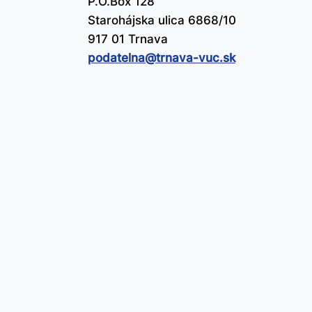
P.O.Box 128
Starohájska ulica 6868/10
917 01 Trnava
podatelna@​trnava-vuc.sk