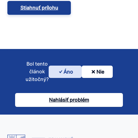
Stiahnuť prílohu
Bol tento
článok
Áno
Nie
Bol
užitočný?
tento
článok
Nahlásiť problém
užitočný?