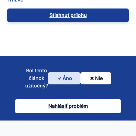
Stiahnuť prílohu
Bol tento
článok
Áno
Nie
Bol
užitočný?
tento
článok
Nahlásiť problém
užitočný?