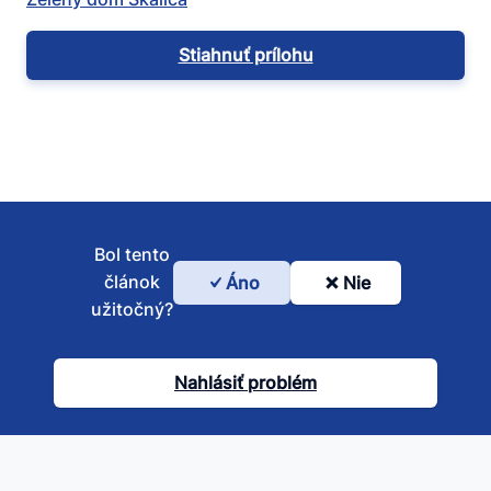
Stiahnuť prílohu
Bol tento
článok
Áno
Nie
Bol
užitočný?
tento
článok
Nahlásiť problém
užitočný?