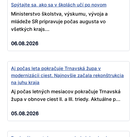
Spýtajte sa, ako sa v školách učí po novom
Ministerstvo školstva, výskumu, vývoja a
mládeže SR pripravuje počas augusta vo
všetkých krajs...
06.08.2026
Aj počas leta pokračuje Trnavská župa v
modernizácii ciest. Najnovšie začala rekonštrukcia
na juhu kraja
Aj počas letných mesiacov pokračuje Trnavská
župa v obnove ciest II. a III. triedy. Aktuálne p...
05.08.2026