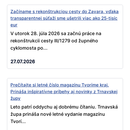
Začíname s rekonštrukciou cesty do Zavara, vďaka
transparentnej súťaži sme ušetrili viac ako 25-tisíc
eur
V utorok 28. júla 2026 sa začnú práce na
rekonštrukcii cesty III/1279 od župného
cyklomosta po...
27.07.2026
Prečítajte si letné číslo magazínu Tvoríme kraj.
Prináša inšpiratívne príbehy aj novinky z Trnavskej
župy
Leto patrí oddychu aj dobrému čítaniu. Trnavská
župa prináša nové letné vydanie magazínu
Tvorí...