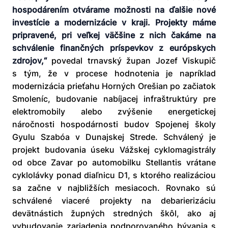
hospodárením otvárame možnosti na ďalšie nové
investície a modernizácie v kraji. Projekty máme
pripravené, pri veľkej väčšine z nich čakáme na
schválenie finančných príspevkov z európskych
zdrojov,“
povedal trnavský župan Jozef Viskupič
s tým, že v procese hodnotenia je napríklad
modernizácia prieťahu Horných Orešian po začiatok
Smoleníc, budovanie nabíjacej infraštruktúry pre
elektromobily alebo zvýšenie energetickej
náročnosti hospodárnosti budov Spojenej školy
Gyulu Szabóa v Dunajskej Strede. Schválený je
projekt budovania úseku Vážskej cyklomagistrály
od obce Zavar po automobilku Stellantis vrátane
cyklolávky ponad diaľnicu D1, s ktorého realizáciou
sa začne v najbližších mesiacoch. Rovnako sú
schválené viaceré projekty na debarierizáciu
devätnástich župných stredných škôl, ako aj
vybudovanie zariadenia podporovaného bývania s