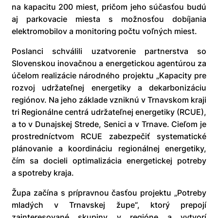
na kapacitu 200 miest, pričom jeho súčasťou budú
aj parkovacie miesta s možnosťou dobíjania
elektromobilov a monitoring počtu voľných miest.
Poslanci schválili uzatvorenie partnerstva so
Slovenskou inovačnou a energetickou agentúrou za
účelom realizácie národného projektu „Kapacity pre
rozvoj udržateľnej energetiky a dekarbonizáciu
regiónov. Na jeho základe vzniknú v Trnavskom kraji
tri Regionálne centrá udržateľnej energetiky (RCUE),
a to v Dunajskej Strede, Senici a v Trnave. Cieľom je
prostredníctvom RCUE zabezpečiť systematické
plánovanie a koordináciu regionálnej energetiky,
čím sa docieli optimalizácia energetickej potreby
a spotreby kraja.
Župa začína s prípravnou časťou projektu „Potreby
mladých v Trnavskej župe“, ktorý prepojí
zainteresované skupiny v regióne a vytvorí