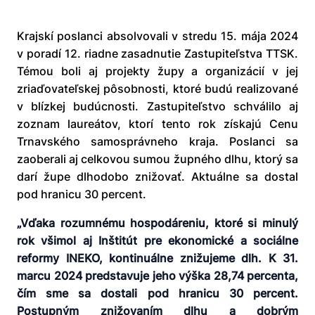
Krajskí poslanci absolvovali v stredu 15. mája 2024
v poradí 12. riadne zasadnutie Zastupiteľstva TTSK.
Témou boli aj projekty župy a organizácií v jej
zriaďovateľskej pôsobnosti, ktoré budú realizované
v blízkej budúcnosti. Zastupiteľstvo schválilo aj
zoznam laureátov, ktorí tento rok získajú Cenu
Trnavského samosprávneho kraja. Poslanci sa
zaoberali aj celkovou sumou župného dlhu, ktorý sa
darí župe dlhodobo znižovať. Aktuálne sa dostal
pod hranicu 30 percent.
„Vďaka rozumnému hospodáreniu, ktoré si minulý
rok všimol aj Inštitút pre ekonomické a sociálne
reformy INEKO, kontinuálne znižujeme dlh. K 31.
marcu 2024 predstavuje jeho výška 28,74 percenta,
čím sme sa dostali pod hranicu 30 percent.
Postupným znižovaním dlhu a dobrým