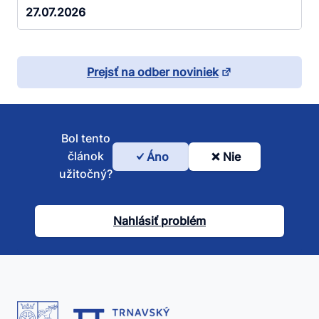
27.07.2026
Prejsť na odber noviniek
Bol tento
článok
Áno
Nie
Bol
užitočný?
tento
článok
Nahlásiť problém
užitočný?