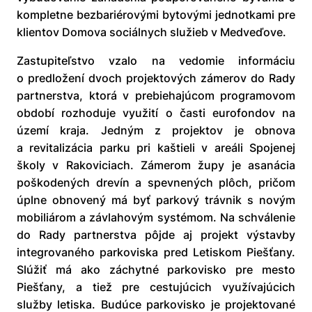
kompletne bezbariérovými bytovými jednotkami pre
klientov Domova sociálnych služieb v Medveďove.
Zastupiteľstvo vzalo na vedomie informáciu
o predložení dvoch projektových zámerov do Rady
partnerstva, ktorá v prebiehajúcom programovom
období rozhoduje využití o časti eurofondov na
území kraja. Jedným z projektov je obnova
a revitalizácia parku pri kaštieli v areáli Spojenej
školy v Rakoviciach. Zámerom župy je asanácia
poškodených drevín a spevnených plôch, pričom
úplne obnovený má byť parkový trávnik s novým
mobiliárom a závlahovým systémom. Na schválenie
do Rady partnerstva pôjde aj projekt výstavby
integrovaného parkoviska pred Letiskom Piešťany.
Slúžiť má ako záchytné parkovisko pre mesto
Piešťany, a tiež pre cestujúcich využívajúcich
služby letiska. Budúce parkovisko je projektované