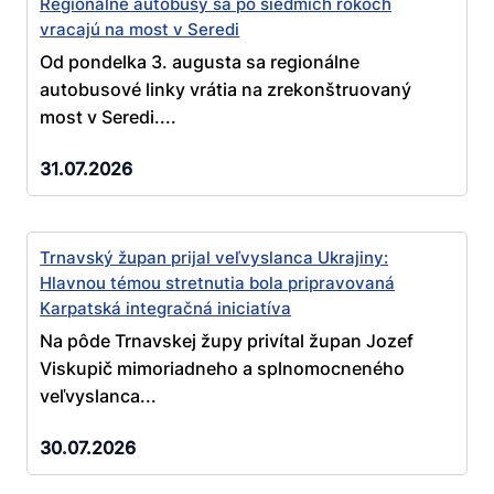
Regionálne autobusy sa po siedmich rokoch
vracajú na most v Seredi
Od pondelka 3. augusta sa regionálne
autobusové linky vrátia na zrekonštruovaný
most v Seredi....
31.07.2026
Trnavský župan prijal veľvyslanca Ukrajiny:
Hlavnou témou stretnutia bola pripravovaná
Karpatská integračná iniciatíva
Na pôde Trnavskej župy privítal župan Jozef
Viskupič mimoriadneho a splnomocneného
veľvyslanca...
30.07.2026