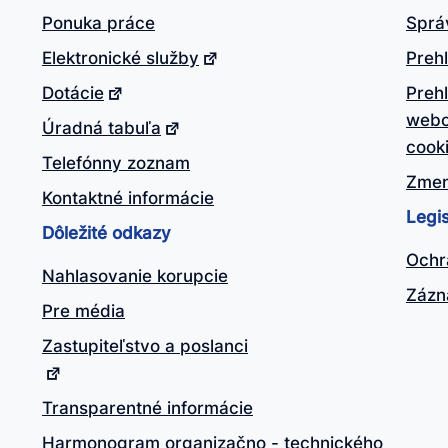
Ponuka práce
Sprá
Elektronické služby
Prehl
Dotácie
Preh
webo
Úradná tabuľa
cook
Telefónny zoznam
Zmen
Kontaktné informácie
Legis
Dôležité odkazy
Ochr
Nahlasovanie korupcie
Zázn
Pre média
Zastupiteľstvo a poslanci
Transparentné informácie
Harmonogram organizačno - technického