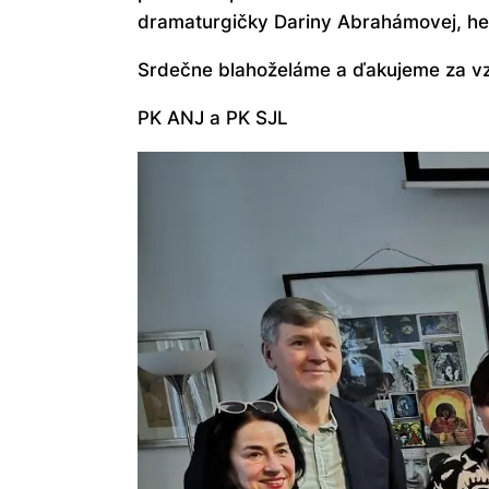
dramaturgičky Dariny Abrahámovej, he
Srdečne blahoželáme a ďakujeme za vzo
PK ANJ a PK SJL