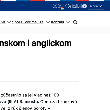
Jazyky
TSK
Spolu Tvoríme Kraj
Kontakt
venskom i anglickom
 zúčastnilo sa jej viac než 100
vá (
III.A)
3. miesto.
Cenu za bronzovú
ve, z rúk členov poroty –