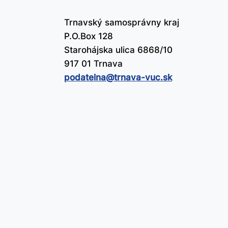
Trnavský samosprávny kraj
P.O.Box 128
Starohájska ulica 6868/10
917 01 Trnava
podatelna@​trnava-vuc.sk