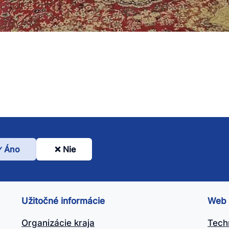
Áno
Nie
l
nto
ánok
Užitočné informácie
Web
itočný?
Organizácie kraja
Tech