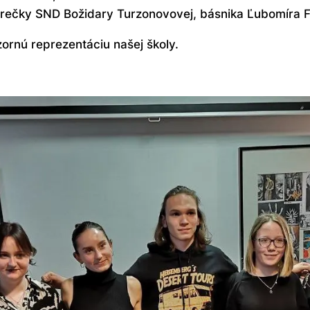
rečky SND Božidary Turzonovovej, básnika Ľubomíra F
rnú reprezentáciu našej školy.