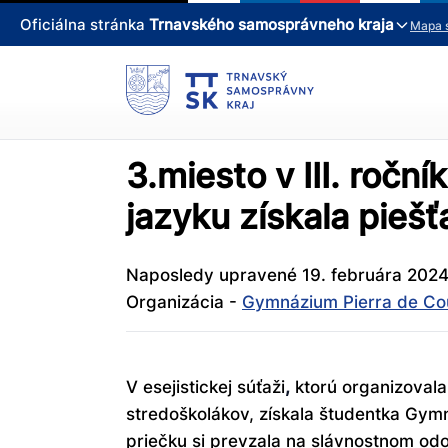
Oficiálna stránka
Trnavského samosprávneho kraja
Mapa 
3.miesto v III. ročn
jazyku získala pieš
Naposledy upravené 19. februára 202
Organizácia -
Gymnázium Pierra de Cou
V esejistickej súťaži
,
ktorú organizovala
stredoškolákov, získala študentka Gym
priečku si prevzala na slávnostnom odov