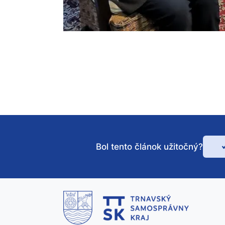
Bol tento článok užitočný?
Bo
te
čl
už