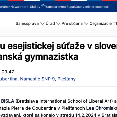
stránok
Newsletter
e-Služby
Transparentná župa
Nastavenie prístupnosti
Samospráva
Úrad
Pre občana
Organizácie T
íku esejistickej súťaže v slo
ťanská gymnazistka
4 09:47
bertina, Námestie SNP 9, Piešťany
BISLA
(Bratislava International School of Liberal Art) a
názia Pierra de Coubertina v Piešťanoch
Lea Chromiako
zdávaní, ktoré sa konalo v stredu 14.2.2024 v Bratisla