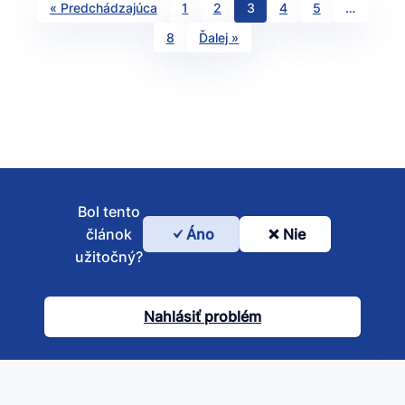
« Predchádzajúca
1
2
3
4
5
…
8
Ďalej »
Bol tento
článok
Áno
Nie
Bol
užitočný?
tento
článok
Nahlásiť problém
užitočný?