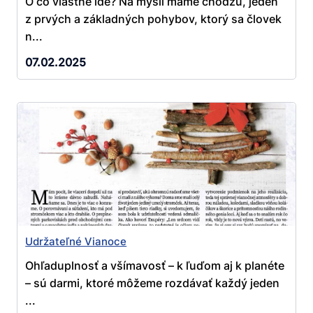
O čo vlastne ide? Na mysli máme chôdzu, jeden
z prvých a základných pohybov, ktorý sa človek
n...
07.02.2025
Udržateľné Vianoce
Ohľaduplnosť a všímavosť – k ľuďom aj k planéte
– sú darmi, ktoré môžeme rozdávať každý jeden
...