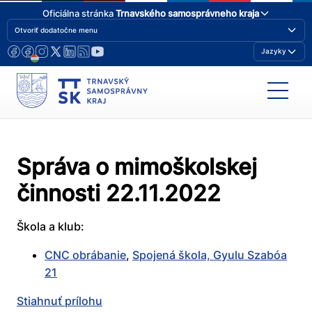
Oficiálna stránka
Trnavského samosprávneho kraja
Otvoriť dodatočne menu
Jazyky
Správa o mimoškolskej
činnosti 22.11.2022
Škola a klub:
CNC obrábanie
,
Spojená škola, Gyulu Szabóa
21
Stiahnuť prílohu