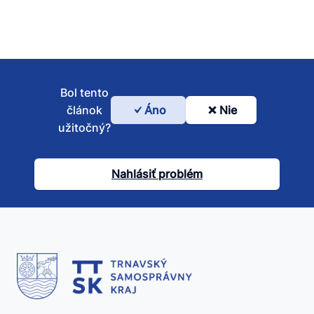
Bol tento
článok
Áno
Nie
Bol
užitočný?
tento
článok
Nahlásiť problém
užitočný?