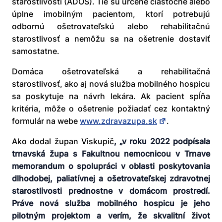
starostlivosti (ADOS). Tie sú určené čiastočne alebo
úplne imobilným pacientom, ktorí potrebujú
odbornú ošetrovateľskú alebo rehabilitačnú
starostlivosť a nemôžu sa na ošetrenie dostaviť
samostatne.
Domáca ošetrovateľská a rehabilitačná
starostlivosť, ako aj nová služba mobilného hospicu
sa poskytuje na návrh lekára. Ak pacient spĺňa
kritéria, môže o ošetrenie požiadať cez kontaktný
formulár na webe
www.zdravazupa.sk
.
Ako dodal župan Viskupič
, „v roku 2022 podpísala
trnavská župa s Fakultnou nemocnicou v Trnave
memorandum o spolupráci v oblasti poskytovania
dlhodobej, paliatívnej a ošetrovateľskej zdravotnej
starostlivosti prednostne v domácom prostredí.
Práve nová služba mobilného hospicu je jeho
pilotným projektom a verím, že skvalitní život