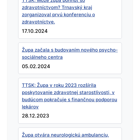
TTSK: Môže župa pohnúť so
zdravotníctvom? Trnavský kraj
zorganizoval prvú konferenciu o
zdravotníctve.
17.10.2024
Župa začala s budovaním nového psycho-
sociálneho centra
05.02.2024
TTSK: Župa v roku 2023 rozšírila
poskytovanie zdravotnej starostlivosti, v
budúcom pokračuje s finančnou podporou
lekárov
28.12.2023
Župa otvára neurologickú ambulanciu,