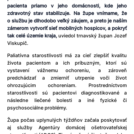
pacienta priamo v jeho domácnosti, kde jeho
zdravotný stav stabilizuje. Na župe vnímame, že
o službu je dlhodobo veľký záujem, a preto je naším
zámerom
vytvoriť sieť mobilných hospicov, a pokryť
tak celé územie kraja,
uviedol trnavský župan Jozef
Viskupič.
Paliatívna starostlivosti má za cieľ zlepšiť kvalitu
života pacientom a ich príbuzným, ktorí sú
vystavení vážnemu ochoreniu, a zároveň
predchádzať a zmierniť utrpenie voči život
ohrozujúcim ochoreniam. Prostredníctvom
starostlivosti sú pacientovi diagnostikované a
následne liečené bolesti a iné fyzické či
psychosociálne problémy.
Župa počas uplynulých týždňov začala poskytovať
aj služby Agentúry domácej ošetrovateľskej