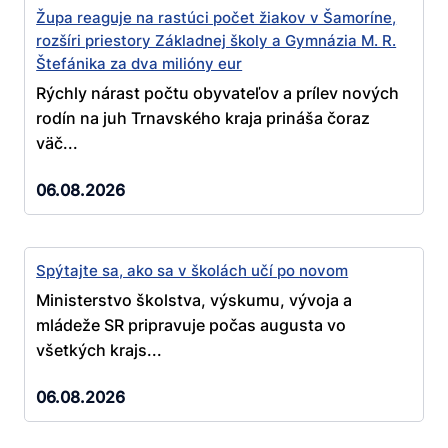
Župa reaguje na rastúci počet žiakov v Šamoríne,
rozšíri priestory Základnej školy a Gymnázia M. R.
Štefánika za dva milióny eur
Rýchly nárast počtu obyvateľov a prílev nových
rodín na juh Trnavského kraja prináša čoraz
väč...
06.08.2026
Spýtajte sa, ako sa v školách učí po novom
Ministerstvo školstva, výskumu, vývoja a
mládeže SR pripravuje počas augusta vo
všetkých krajs...
06.08.2026