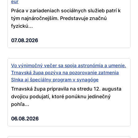
eur
Práca v zariadeniach sociálnych služieb patrí k
tým najnáročnejším. Predstavuje značnú
fyzickú...
07.08.2026
Vo výnimočný večer sa spoja astronómia a umenie.
Trnavská župa pozýva na pozorovanie zatmenia
Slnka aj špeciálny program v synagóge
Trnavská župa pripravila na stredu 12. augusta
dvojicu podujatí, ktoré ponúknu jedinečný
pohľa...
06.08.2026