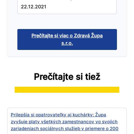
22.12.2021
Prečítajte si viac o Zdravá Župa
s.r.o.
Prečítajte si tiež
Prilepšia si opatrovateľky aj kuchárky: Župa
zvyšuje platy všetkých zamestnancov vo svojich
zariadeniach sociálnych služieb v priemere o 200