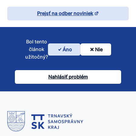
Prejsť na odber noviniek
Bol tento
článok
Áno
Nie
Bol
užitočný?
tento
článok
Nahlásiť problém
užitočný?