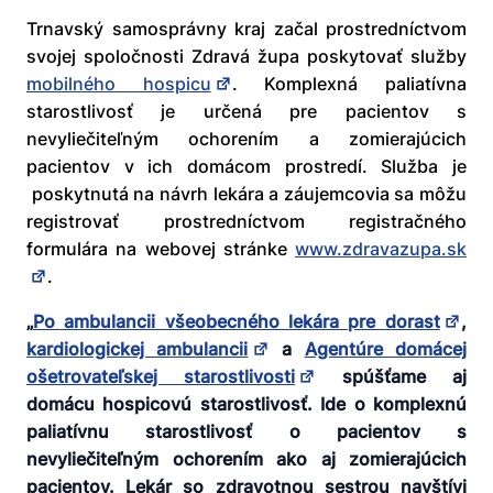
Trnavský samosprávny kraj začal prostredníctvom
svojej spoločnosti Zdravá župa poskytovať služby
mobilného hospicu
. Komplexná paliatívna
starostlivosť je určená pre pacientov s
nevyliečiteľným ochorením a zomierajúcich
pacientov v ich domácom prostredí. Služba je
poskytnutá na návrh lekára a záujemcovia sa môžu
registrovať prostredníctvom registračného
formulára na webovej stránke
www.zdravazupa.sk
.
„
Po ambulancii všeobecného lekára pre dorast
,
kardiologickej ambulancii
a
Agentúre domácej
ošetrovateľskej starostlivosti
spúšťame aj
domácu hospicovú starostlivosť. Ide o komplexnú
paliatívnu starostlivosť o pacientov s
nevyliečiteľným ochorením ako aj zomierajúcich
pacientov. Lekár so zdravotnou sestrou navštívi