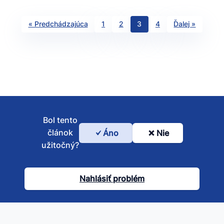
« Predchádzajúca
1
2
3
4
Ďalej »
Bol tento
článok
Áno
Nie
Bol
užitočný?
tento
článok
Nahlásiť problém
užitočný?