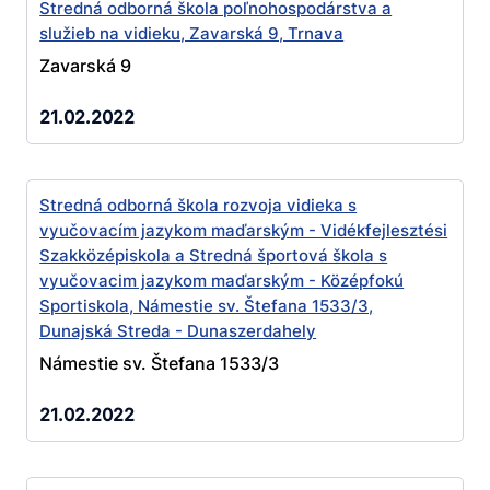
Stredná odborná škola poľnohospodárstva a
služieb na vidieku, Zavarská 9, Trnava
Zavarská 9
21.02.2022
Stredná odborná škola rozvoja vidieka s
vyučovacím jazykom maďarským - Vidékfejlesztési
Szakközépiskola a Stredná športová škola s
vyučovacim jazykom maďarským - Középfokú
Sportiskola, Námestie sv. Štefana 1533/3,
Dunajská Streda - Dunaszerdahely
Námestie sv. Štefana 1533/3
21.02.2022