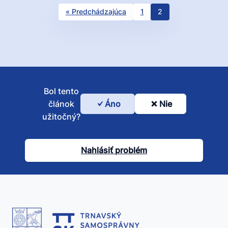
Results
« Predchádzajúca
1
2
navigation
Bol tento
článok
Áno
Nie
Bol
užitočný?
tento
článok
Nahlásiť problém
užitočný?