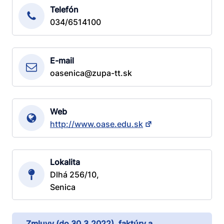
Telefón
034/6514100
E-mail
oasenica@zupa-tt.sk
Web
http://www.oase.edu.sk
Lokalita
Dlhá 256/10,
Senica
Zmluvy (do 30.3.2022), faktúry a