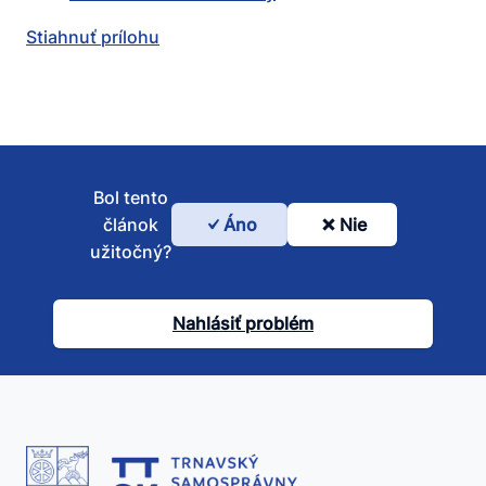
Stiahnuť prílohu
Bol tento
článok
Áno
Nie
Bol
užitočný?
tento
článok
Nahlásiť problém
užitočný?