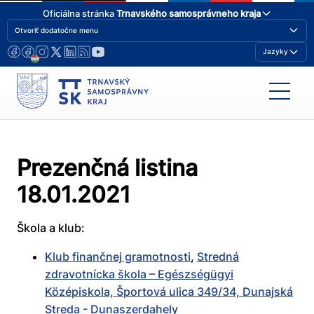
Oficiálna stránka
Trnavského samosprávneho kraja
Otvoriť dodatočne menu
Jazyky
Prezenčná listina
18.01.2021
Škola a klub:
Klub finančnej gramotnosti
,
Stredná
zdravotnícka škola – Egészségügyi
Középiskola, Športová ulica 349/34, Dunajská
Streda - Dunaszerdahely