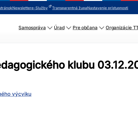
stránok
Newsletter
e-Služby
Transparentná župa
Nastavenie prístupnosti
Samospráva
Úrad
Pre občana
Organizácie T
pedagogického klubu 03.12.2
ného výcviku