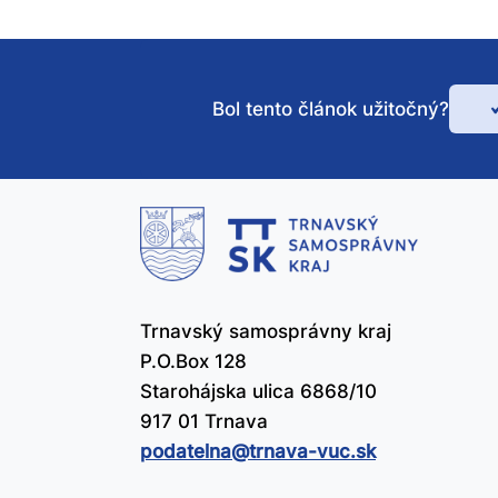
Bol tento článok užitočný?
Bo
te
čl
už
Trnavský samosprávny kraj
P.O.Box 128
Starohájska ulica 6868/10
917 01 Trnava
podatelna@​trnava-vuc.sk