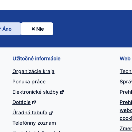
Áno
Nie
l
nto
ánok
Užitočné informácie
Web
itočný?
Organizácie kraja
Tech
Ponuka práce
Sprá
Elektronické služby
Prehl
Dotácie
Preh
webo
Úradná tabuľa
cook
Telefónny zoznam
Zmen