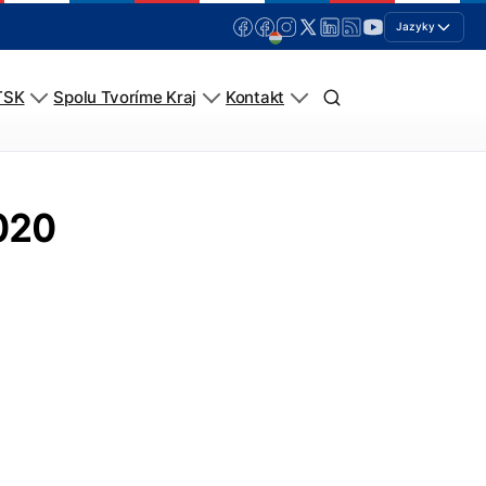
Jazyky
TSK
Spolu Tvoríme Kraj
Kontakt
020