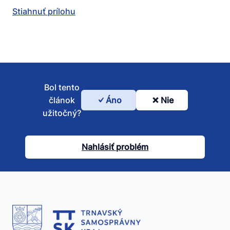
Stiahnuť prílohu
Bol tento
článok
Áno
Nie
Bol
užitočný?
tento
článok
Nahlásiť problém
užitočný?