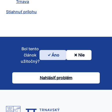
Trnava
Stiahnuť prílohu
Bol tento
článok
Áno
Nie
Bol
užitočný?
tento
článok
Nahlásiť problém
užitočný?