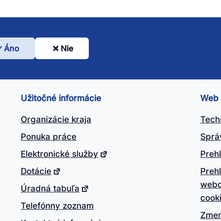
Áno
Nie
l
nto
ánok
Užitočné informácie
Web
itočný?
Organizácie kraja
Tech
Ponuka práce
Sprá
Elektronické služby
Prehl
Dotácie
Preh
webo
Úradná tabuľa
cook
Telefónny zoznam
Zmen