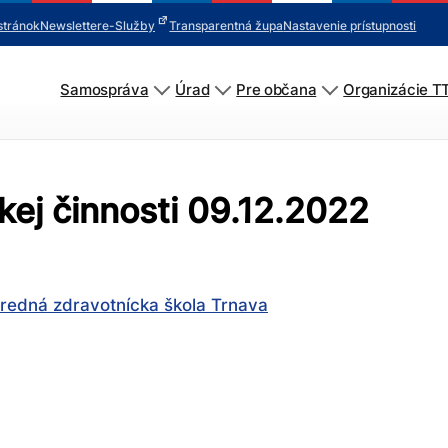
stránok
Newsletter
e-Služby
Transparentná župa
Nastavenie prístupnosti
Samospráva
Úrad
Pre občana
Organizácie T
ej činnosti 09.12.2022
tredná zdravotnícka škola Trnava