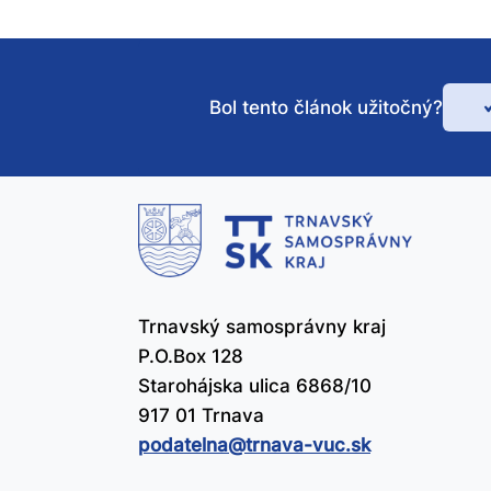
Bol tento článok užitočný?
Bo
te
čl
už
Trnavský samosprávny kraj
P.O.Box 128
Starohájska ulica 6868/10
917 01 Trnava
podatelna@​trnava-vuc.sk