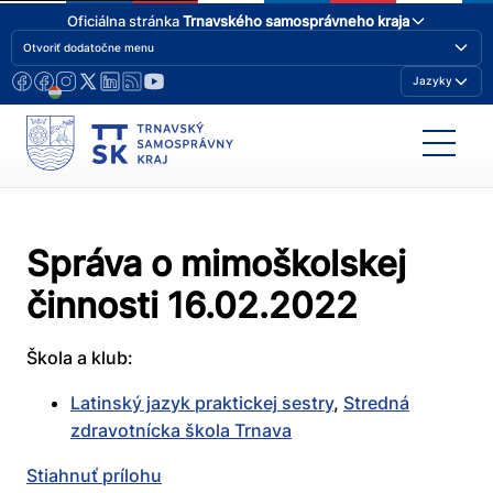
Oficiálna stránka
Trnavského samosprávneho kraja
Otvoriť dodatočne menu
Jazyky
Správa o mimoškolskej
činnosti 16.02.2022
Škola a klub:
Latinský jazyk praktickej sestry
,
Stredná
zdravotnícka škola Trnava
Stiahnuť prílohu