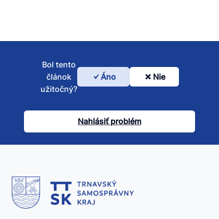
Bol tento
článok
Áno
Nie
Bol
užitočný?
tento
článok
Nahlásiť problém
užitočný?